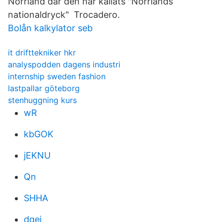
Norrland där den har kallats "Norrlands
nationaldryck" Trocadero.
Bolån kalkylator seb
it drifttekniker hkr
analyspodden dagens industri
internship sweden fashion
lastpallar göteborg
stenhuggning kurs
wR
kbGOK
jEKNU
Qn
SHHA
dqei